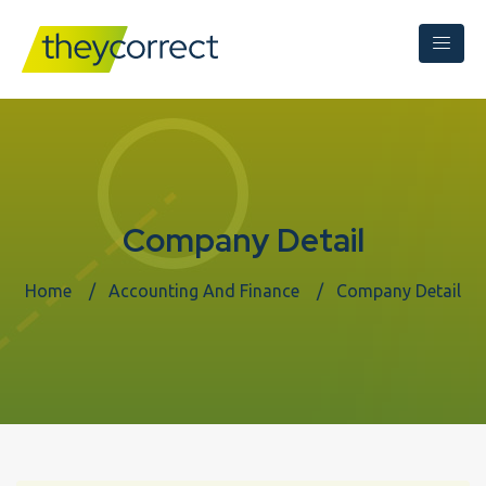
Company Detail
Home
Accounting And Finance
Company Detail