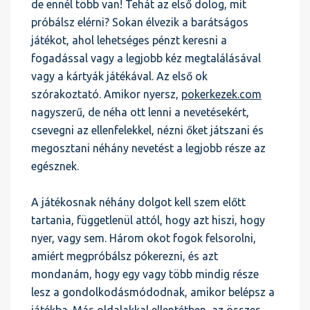
de ennél több van! Tehát az első dolog, mit
próbálsz elérni? Sokan élvezik a barátságos
játékot, ahol lehetséges pénzt keresni a
fogadással vagy a legjobb kéz megtalálásával
vagy a kártyák játékával. Az első ok
szórakoztató. Amikor nyersz,
pokerkezek.com
nagyszerű, de néha ott lenni a nevetésekért,
csevegni az ellenfelekkel, nézni őket játszani és
megosztani néhány nevetést a legjobb része az
egésznek.
A játékosnak néhány dolgot kell szem előtt
tartania, függetlenül attól, hogy azt hiszi, hogy
nyer, vagy sem. Három okot fogok felsorolni,
amiért megpróbálsz pókerezni, és azt
mondanám, hogy egy vagy több mindig része
lesz a gondolkodásmódodnak, amikor belépsz a