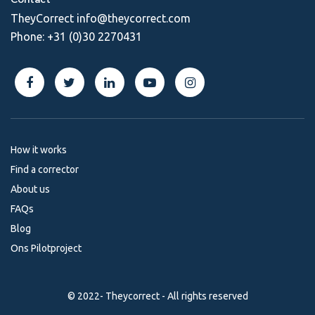
TheyCorrect
info@theycorrect.com
Phone:
+31 (0)30 2270431
How it works
Find a corrector
About us
FAQs
Blog
Ons Pilotproject
© 2022- Theycorrect - All rights reserved