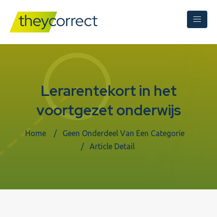
Lerarentekort in het
voortgezet onderwijs
Home
Geen Onderdeel Van Een Categorie
Article Detail